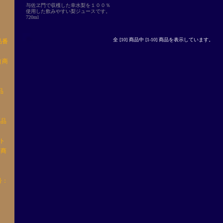
与佐ヱ門で収穫した幸水梨を１００％
使用した飲みやすい梨ジュースです。
720ml
全 [10] 商品中 [1-10] 商品を表示しています。
品番
（商
品
商品
ト
（商
号：
番