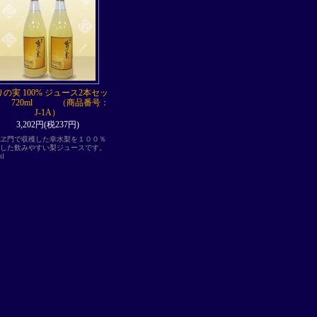
りの実 100% ジュース2本セッ
 720ml （商品番号：
J-1A）
3,202円(税237円)
ヱ門で収穫した幸水梨を１００％
した飲みやすい梨ジュースです。
0ml