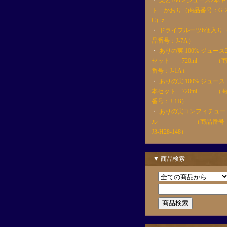
・
梨と100％ジュース2本ギ
ト かおり（商品番号：G-2
C）z
・
ドライフルーツ6個入り
品番号：J-7A）
・
ありの実 100% ジュース
セット 720ml （
番号：J-1A）
・
ありの実 100% ジュース
本セット 720ml （
番号：J-1B）
・
ありの実コンフィチュー
ル （商品番号
J3-H28-148）
▼ 商品検索