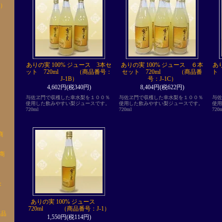
8）
玉
玉
0玉
ありの実 100% ジュース 3本セ
ありの実 100% ジュース ６本
あ
ット 720ml （商品番号：
セット 720ml （商品番
ト
2玉
J-1B）
号：J-1C）
4,602円(税340円)
8,404円(税622円)
3玉
与佐ヱ門で収穫した幸水梨を１００％
与佐ヱ門で収穫した幸水梨を１００％
与佐
使用した飲みやすい梨ジュースです。
使用した飲みやすい梨ジュースです。
使用
720ml
720ml
72
4玉
商
商
：
ありの実 100% ジュース
720ml （商品番号：J-1）
品
1,550円(税114円)