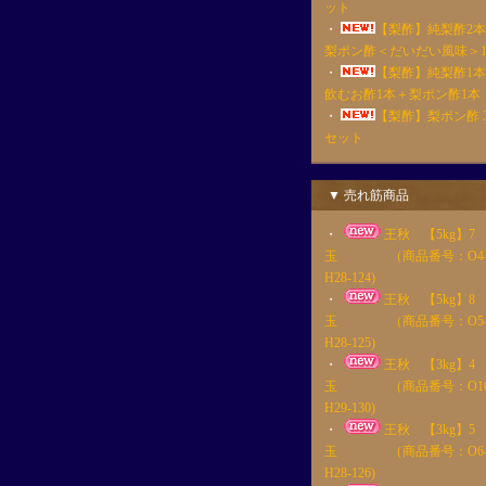
ット
・
【梨酢】純梨酢2
梨ポン酢＜だいだい風味＞
・
【梨酢】純梨酢1
飲むお酢1本＋梨ポン酢1本
・
【梨酢】梨ポン酢 
セット
▼ 売れ筋商品
・
王秋 【5kg】7
玉 （商品番号：O4
H28-124)
・
王秋 【5kg】8
玉 （商品番号：O5
H28-125)
・
王秋 【3kg】4
玉 （商品番号：O10
H29-130)
・
王秋 【3kg】5
玉 （商品番号：O6
H28-126)