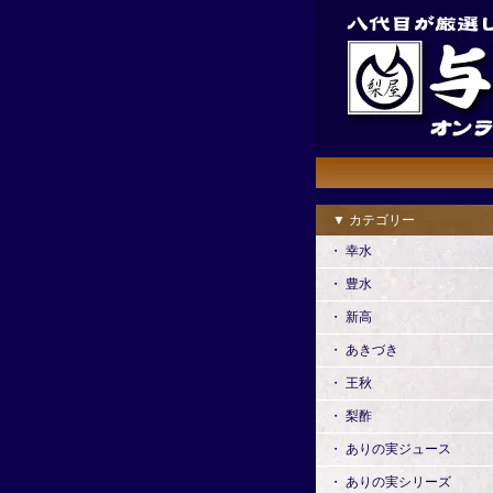
▼ カテゴリー
・ 幸水
・ 豊水
・ 新高
・ あきづき
・ 王秋
・ 梨酢
・ ありの実ジュース
・ ありの実シリーズ