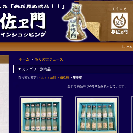
|
ホーム
ホーム
＞
ありの実ジュース
▼ カテゴリー別商品
[並び順を変更]
・おすすめ順
・価格順
・新着順
全 [10] 商品中 [1-10] 商品を表示しています。