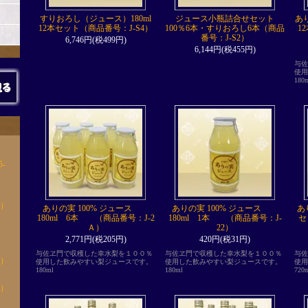
すりおろし（ジュース）180ml
ジュース小瓶詰合せセット
あり
12本セット（商品番号：J-S4）
100％6本・すりおろし6本（商品
1
番号：J-S2）
6,746円(税499円)
6,144円(税455円)
与佐
使用
18
-
玉
5）
ありの実 100% ジュース
ありの実 100% ジュース
あ
180ml 6本 （商品番号：J-2
180ml 1本 （商品番号：J-
セ
1玉
Ａ）
22）
2,771円(税205円)
420円(税31円)
玉
与佐ヱ門で収穫した幸水梨を１００％
与佐ヱ門で収穫した幸水梨を１００％
与佐
6）
使用した飲みやすい梨ジュースです。
使用した飲みやすい梨ジュースです。
使用
180ml
180ml
72
玉
7）
玉