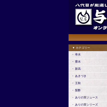
▼ カテゴリー
・ 幸水
・ 豊水
・ 新高
・ あきづき
・ 王秋
・ 梨酢
・ ありの実ジュース
・ ありの実シリーズ