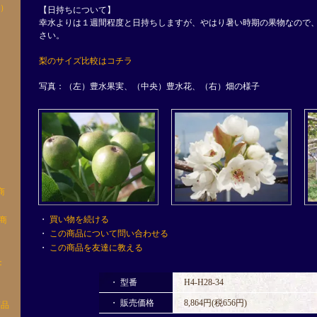
8）
【日持ちについて】
玉
幸水よりは１週間程度と日持ちしますが、やはり暑い時期の果物なので
さい。
玉
梨のサイズ比較はコチラ
0玉
写真：（左）豊水果実、（中央）豊水花、（右）畑の様子
2玉
3玉
4玉
商
・
買い物を続ける
商
・
この商品について問い合わせる
・
この商品を友達に教える
：
・ 型番
H4-H28-34
・ 販売価格
8,864円(税656円)
品