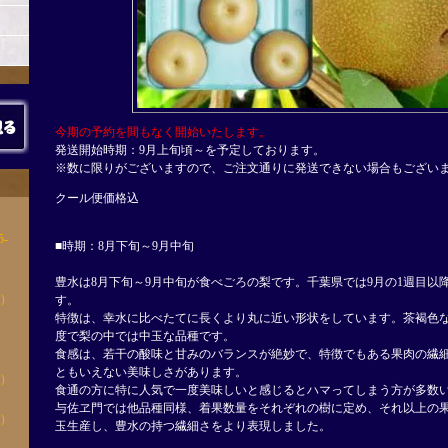
今期の予約を間もなく開始いたします。
発送開始時期：9月上旬頃～を予定しております。
※数に限りがございますので、ご注文通りに発送できない場合もござい
クール便価格込
-
■時期：8月下旬～9月中旬
玉
豊水は8月下旬～9月中旬が食べごろの梨です。千葉県では9月の1週目以
5）
す。
特徴は、幸水に比べたてに長くより丸に近い形状をしています。茶褐色
1玉
度で梨の中では中玉な品種です。
食感は、若干の酸味と甘みのバランスが絶妙で、特徴でもある果肉の繊
玉
ともいえない美味しさがあります。
6）
食通の方に特に人気で一度美味しいと感じるとハマってしまう方が多数
玉
与佐ヱ門では他品種同様、着果数量をそれぞれの樹に定め、それ以上の
7）
玉生産し、豊水の持つ繊細さをより表現しました。
玉