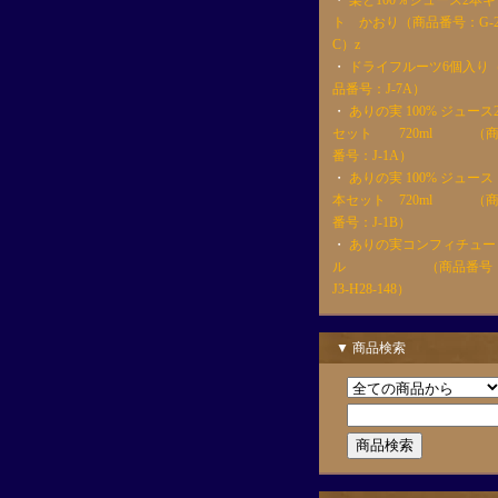
・
梨と100％ジュース2本ギ
ト かおり（商品番号：G-2
C）z
・
ドライフルーツ6個入り
品番号：J-7A）
・
ありの実 100% ジュース
セット 720ml （
番号：J-1A）
・
ありの実 100% ジュース
本セット 720ml （
番号：J-1B）
・
ありの実コンフィチュー
ル （商品番号
J3-H28-148）
▼ 商品検索