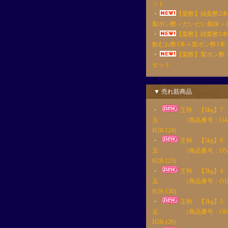
ット
・
【梨酢】純梨酢2
梨ポン酢＜だいだい風味＞
・
【梨酢】純梨酢1
飲むお酢1本＋梨ポン酢1本
・
【梨酢】梨ポン酢 
セット
▼ 売れ筋商品
・
王秋 【5kg】7
玉 （商品番号：O4
H28-124)
・
王秋 【5kg】8
玉 （商品番号：O5
H28-125)
・
王秋 【3kg】4
玉 （商品番号：O10
H29-130)
・
王秋 【3kg】5
玉 （商品番号：O6
H28-126)