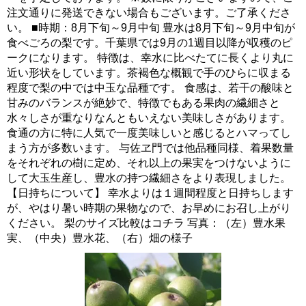
注文通りに発送できない場合もございます。ご了承くださ
い。 ■時期：8月下旬～9月中旬 豊水は8月下旬～9月中旬が
食べごろの梨です。千葉県では9月の1週目以降が収穫のピ
ークになります。 特徴は、幸水に比べたてに長くより丸に
近い形状をしています。茶褐色な概観で手のひらに収まる
程度で梨の中では中玉な品種です。 食感は、若干の酸味と
甘みのバランスが絶妙で、特徴でもある果肉の繊細さと
水々しさが重なりなんともいえない美味しさがあります。
食通の方に特に人気で一度美味しいと感じるとハマってし
まう方が多数います。 与佐ヱ門では他品種同様、着果数量
をそれぞれの樹に定め、それ以上の果実をつけないように
して大玉生産し、豊水の持つ繊細さをより表現しました。
【日持ちについて】 幸水よりは１週間程度と日持ちします
が、やはり暑い時期の果物なので、お早めにお召し上がり
ください。 梨のサイズ比較はコチラ 写真：（左）豊水果
実、（中央）豊水花、（右）畑の様子