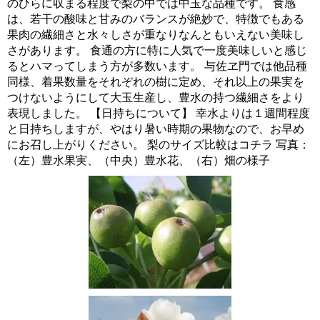
のひらに収まる程度で梨の中では中玉な品種です。 食感
は、若干の酸味と甘みのバランスが絶妙で、特徴でもある
果肉の繊細さと水々しさが重なりなんともいえない美味し
さがあります。 食通の方に特に人気で一度美味しいと感じ
るとハマってしまう方が多数います。 与佐ヱ門では他品種
同様、着果数量をそれぞれの樹に定め、それ以上の果実を
つけないようにして大玉生産し、豊水の持つ繊細さをより
表現しました。 【日持ちについて】 幸水よりは１週間程度
と日持ちしますが、やはり暑い時期の果物なので、お早め
にお召し上がりください。 梨のサイズ比較はコチラ 写真：
（左）豊水果実、（中央）豊水花、（右）畑の様子